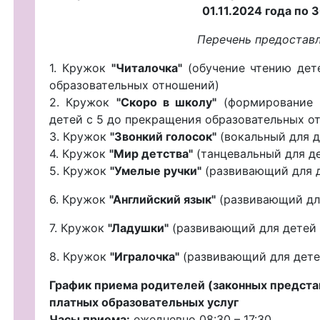
01.11.2024 года по 3
Перечень предоставл
1. Кружок
"Читалочка"
(обучение чтению дете
образовательных отношений)
2. Кружок
"Скоро в школу"
(формирование 
детей с 5 до прекращения образовательных о
3. Кружок
"Звонкий голосок"
(вокальный для де
4. Кружок
"Мир детства"
(танцевальный для дет
5. Кружок
"Умелые ручки"
(развивающий для де
6. Кружок
"Английский язык"
(развивающий для
7.
Кружок
"Ладушки"
(развивающий для детей с
8.
Кружок
"Игралочка"
(развивающий для детей
График приема родителей (законных предста
платных образовательных услуг
Часы приема:
ежедневно 08:30 – 17:30