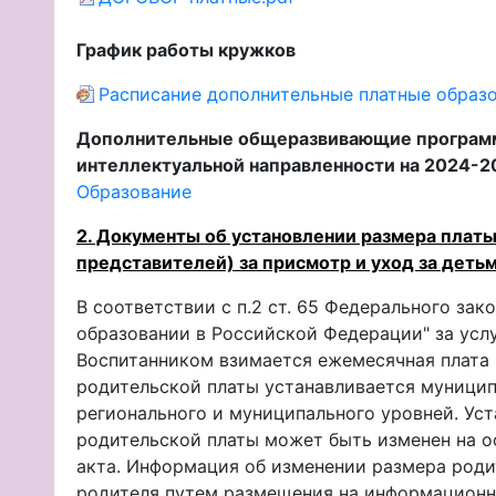
График работы кружков
Расписание дополнительные платные образо
Дополнительные общеразвивающие программ
интеллектуальной направленности на 2024-2
Образование
2. Документы об установлении размера платы
представителей) за присмотр и уход за деть
В соответствии с п.2 ст. 65 Федерального зак
образовании в Российской Федерации" за услу
Воспитанником взимается ежемесячная плата (
родительской платы устанавливается муници
регионального и муниципального уровней. Ус
родительской платы может быть изменен на о
акта. Информация об изменении размера роди
родителя путем размещения на информационн