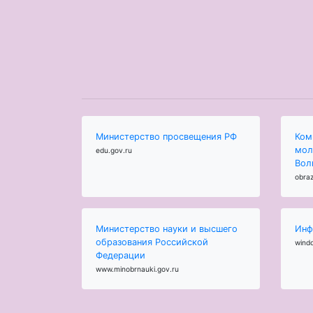
Министерство просвещения РФ
Ком
мол
edu.gov.ru
Вол
obraz
Министерство науки и высшего
Инф
образования Российской
wind
Федерации
www.minobrnauki.gov.ru