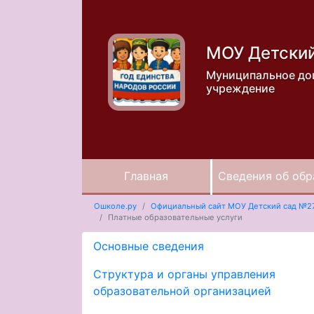
МОУ Детски
Муниципальное до
учреждение
Главная
Сведения об обр
Ошколе.ру
Официальный сайт МОУ Детский сад №2
Платные образовательные услуги
Основные сведения
Структура и органы управления
образовательной организацией