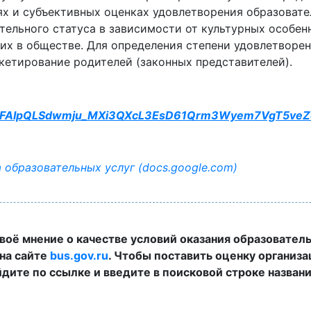
х и субъективных оценках удовлетворения образовате
ельного статуса в зависимости от культурных особен
их в обществе. Для определения степени удовлетворе
кетирование родителей (законных представителей).
/e/1FAIpQLSdwmju_MXi3QXcL3EsD61Qrm3Wyem7VgT5veZ
 образовательных услуг (docs.google.com)
воё мнение о качестве условий оказания образовател
на сайте
bus.gov.ru
. Чтобы поставить оценку организа
дите по ссылке и введите в поисковой строке назван