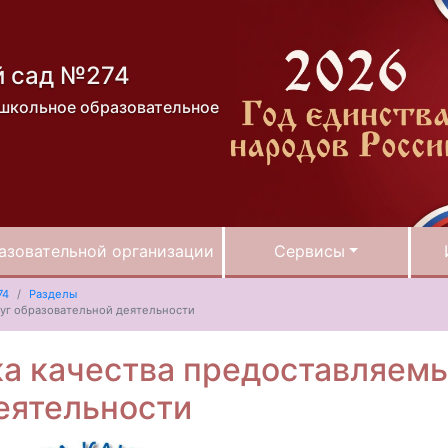
й сад №274
школьное образовательное
азовательной организации
Сервисы
74
Разделы
луг образовательной деятельности
а качества предоставляемы
еятельности