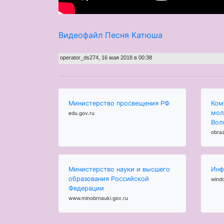
Видеофайл Песня Катюша
operator_ds274
,
16 мая 2018 в 00:38
Министерство просвещения РФ
Ком
мол
edu.gov.ru
Вол
obraz
Министерство науки и высшего
Инф
образования Российской
wind
Федерации
www.minobrnauki.gov.ru