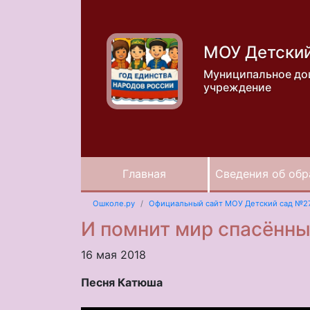
МОУ Детски
Муниципальное до
учреждение
Главная
Сведения об обр
Ошколе.ру
Официальный сайт МОУ Детский сад №2
И помнит мир спасённый
16 мая 2018
Песня Катюша