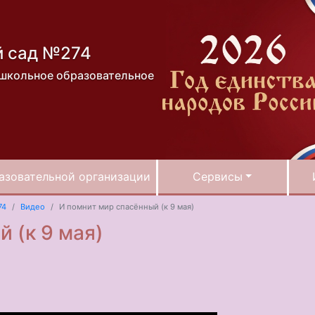
й сад №274
школьное образовательное
азовательной организации
Сервисы
74
Видео
И помнит мир спасённый (к 9 мая)
 (к 9 мая)