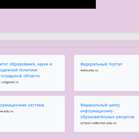
итет образования, науки и
Федеральный портал
одежной политики
www.edu.ru
гоградской области
.volganet.ru
ормационная система
Федеральный центр
информационно-
ow.edu.ru
образовательных ресурсов
school-collection.edu.ru