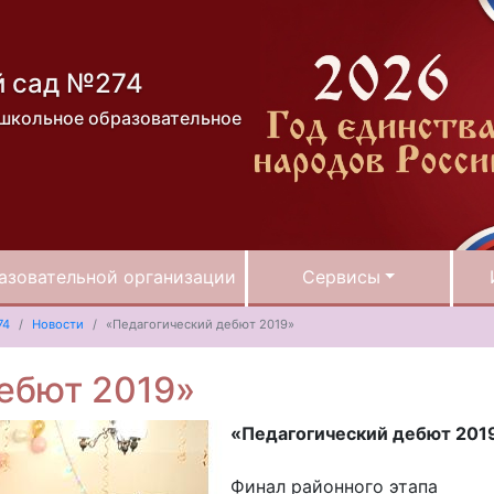
й сад №274
школьное образовательное
азовательной организации
Сервисы
74
Новости
«Педагогический дебют 2019»
ебют 2019»
«Педагогический дебют 201
Финал районного этапа