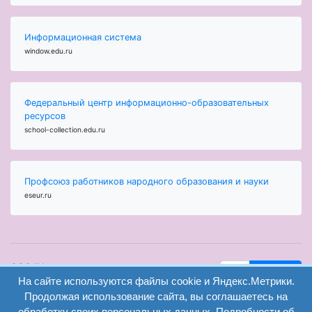
Информационная система
window.edu.ru
Федеральный центр информационно-образовательных
ресурсов
school-collection.edu.ru
Профсоюз работников народного образования и науки
eseur.ru
ООО "Центр
Найти
образования и
На сайте используются файлы cookie и Яндекс.Метрики.
вход
консалтинга"
Продолжая использование сайта, вы соглашаетесь на
Версия
Волгоград 2008-
обработку своих персональных данных. Подробности об