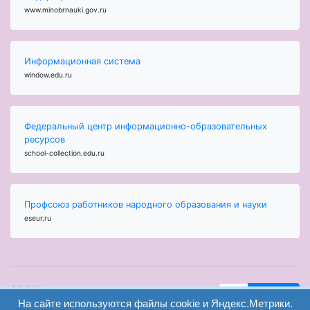
www.minobrnauki.gov.ru
Информационная система
window.edu.ru
Федеральный центр информационно-образовательных
ресурсов
school-collection.edu.ru
Профсоюз работников народного образования и науки
eseur.ru
ООО "Центр
Найти
На сайте используются файлы cookie и Яндекс.Метрики.
образования и
вход