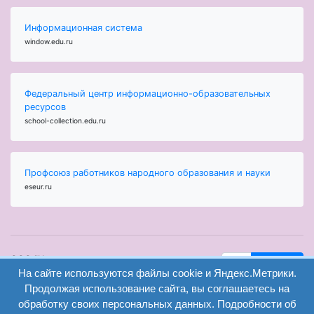
Информационная система
window.edu.ru
Федеральный центр информационно-образовательных
ресурсов
school-collection.edu.ru
Профсоюз работников народного образования и науки
eseur.ru
ООО "Центр
Найти
На сайте используются файлы cookie и Яндекс.Метрики.
образования и
вход
консалтинга"
Продолжая использование сайта, вы соглашаетесь на
Версия
Волгоград 2008-
обработку своих персональных данных. Подробности об
регистрация
сайта для
2026