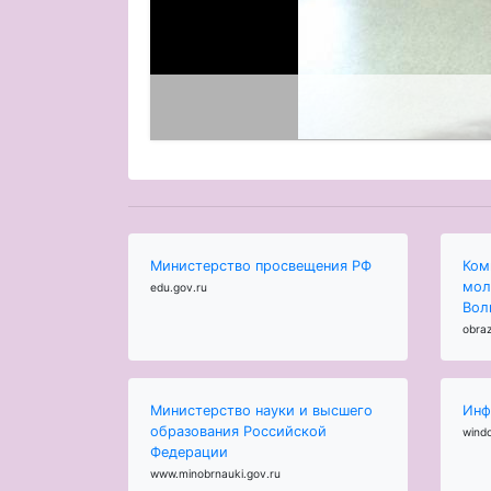
Министерство просвещения РФ
Ком
мол
edu.gov.ru
Вол
obraz
Министерство науки и высшего
Инф
образования Российской
wind
Федерации
www.minobrnauki.gov.ru