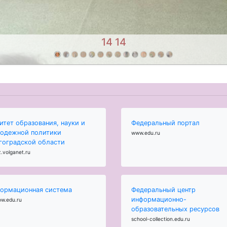
13 13
итет образования, науки и
Федеральный портал
одежной политики
www.edu.ru
гоградской области
.volganet.ru
ормационная система
Федеральный центр
информационно-
ow.edu.ru
образовательных ресурсов
school-collection.edu.ru