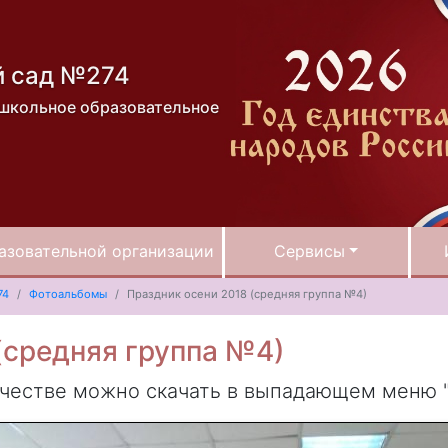
й сад №274
школьное образовательное
азовательной организации
Сервисы
74
Фотоальбомы
Праздник осени 2018 (средняя группа №4)
(средняя группа №4)
ачестве можно скачать в выпадающем меню 