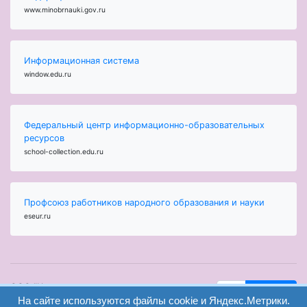
www.minobrnauki.gov.ru
Информационная система
window.edu.ru
Федеральный центр информационно-образовательных
ресурсов
school-collection.edu.ru
Профсоюз работников народного образования и науки
eseur.ru
ООО "Центр
Найти
На сайте используются файлы cookie и Яндекс.Метрики.
образования и
вход