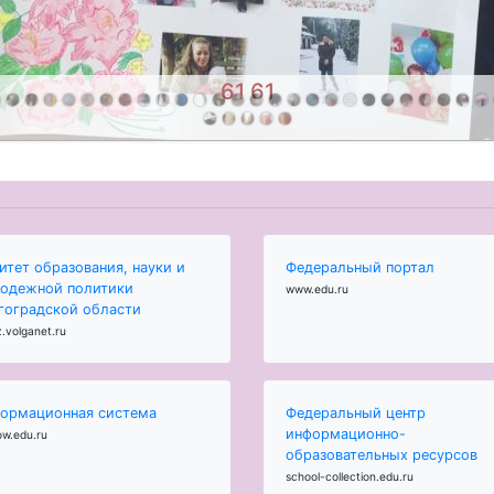
60 60
итет образования, науки и
Федеральный портал
одежной политики
www.edu.ru
гоградской области
.volganet.ru
ормационная система
Федеральный центр
информационно-
ow.edu.ru
образовательных ресурсов
school-collection.edu.ru