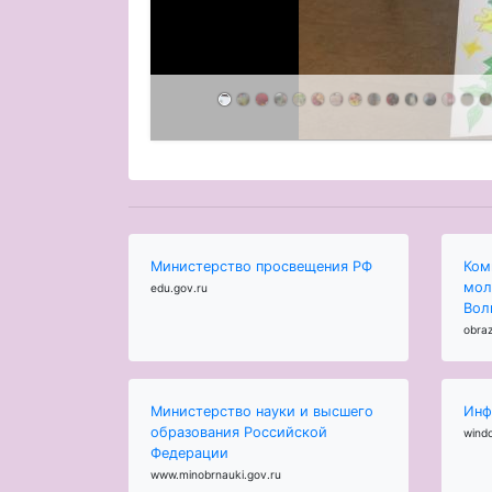
Министерство просвещения РФ
Ком
мол
edu.gov.ru
Вол
obraz
Министерство науки и высшего
Инф
образования Российской
wind
Федерации
www.minobrnauki.gov.ru