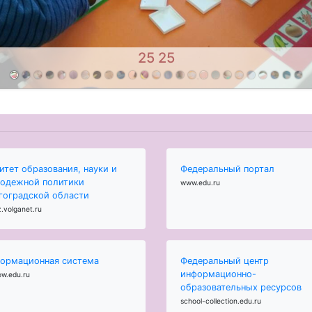
24 24
итет образования, науки и
Федеральный портал
одежной политики
www.edu.ru
гоградской области
.volganet.ru
ормационная система
Федеральный центр
информационно-
ow.edu.ru
образовательных ресурсов
school-collection.edu.ru