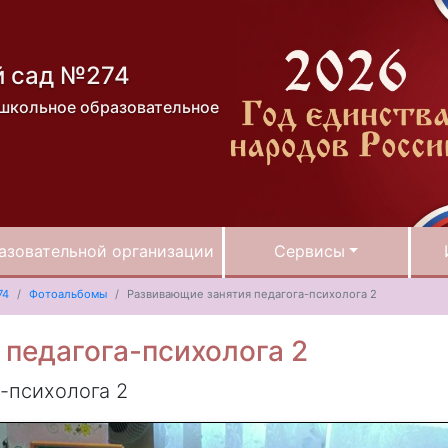
й сад №274
школьное образовательное
азовательной организации
Сервисы
74
Фотоальбомы
Развивающие занятия педагога-психолога 2
педагога-психолога 2
-психолога 2