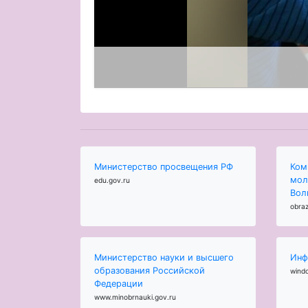
Министерство просвещения РФ
Ком
мол
edu.gov.ru
Вол
obraz
Министерство науки и высшего
Инф
образования Российской
wind
Федерации
www.minobrnauki.gov.ru