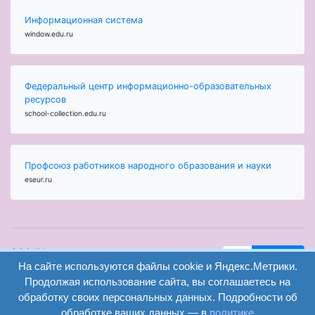
Информационная система
window.edu.ru
Федеральный центр информационно-образовательных
ресурсов
school-collection.edu.ru
Профсоюз работников народного образования и науки
eseur.ru
ООО "Центр
Найти
На сайте используются файлы cookie и Яндекс.Метрики.
образования и
вход
консалтинга"
Продолжая использование сайта, вы соглашаетесь на
Версия
Волгоград 2008-
обработку своих персональных данных. Подробности об
регистрация
сайта для
2026
обработке ваших данных — в
политике