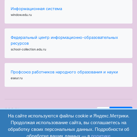
Информационная система
window.edu.ru
Федеральный центр информационно-образовательных
ресурсов
school-collection.edu.ru
Профсоюз работников народного образования и науки
eseur.ru
ООО "Центр
Найти
образования и
На сайте используются файлы cookie и Яндекс.Метрики.
вход
консалтинга"
Продолжая использование сайта, вы соглашаетесь на
Версия
Волгоград 2008-
обработку своих персональных данных. Подробности об
регистрация
сайта для
2026
обработке ваших данных — в
политике