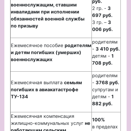
руб.
военнослужащим, ставшим
2 гр. -
3
инвалидами при исполнении
697 руб.
обязанностей военной службы
3 гр. –
3
по призыву
006 руб.
родителям
Ежемесячное пособие
родителям
-
3 410 руб.
и детям погибших (умерших)
детям -
1
военнослужащих
708 руб.
родителям
Ежемесячная выплата
семьям
-
3768 руб.
погибших в авиакатастрофе
супругам и
ТУ-134
детям -
1
882 руб.
Ежемесячная компенсация
100%
жилищно-коммунальных услуг
не
в пределах
работающим сельским